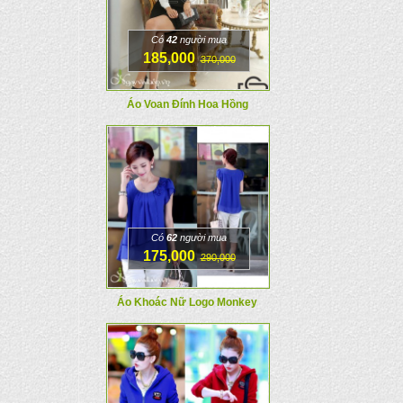
Có
42
người mua
185,000
370,000
Áo Voan Đính Hoa Hồng
Có
62
người mua
175,000
290,000
Áo Khoác Nữ Logo Monkey