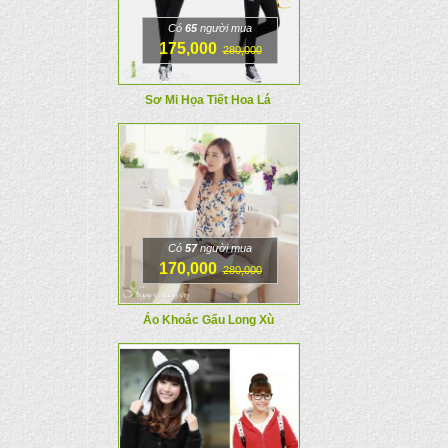
Có
65
người mua
175,000
280,000
Sơ Mi Họa Tiết Hoa Lá
Có
57
người mua
170,000
280,000
Áo Khoác Gấu Long Xù