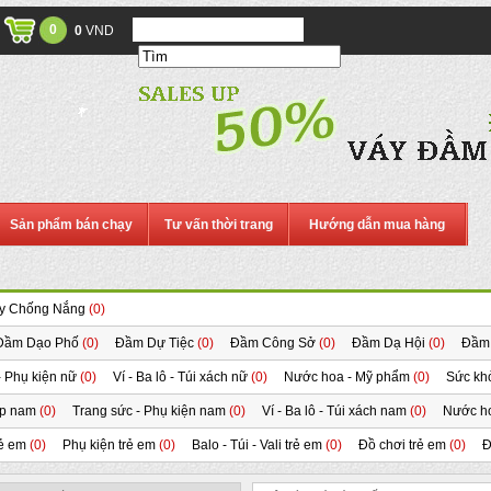
0
0
VND
Sản phẩm bán chạy
Tư vấn thời trang
Hướng dẫn mua hàng
y Chống Nắng
(0)
Đầm Dạo Phố
(0)
Đầm Dự Tiệc
(0)
Đầm Công Sở
(0)
Đầm Dạ Hội
(0)
Đầm
- Phụ kiện nữ
(0)
Ví - Ba lô - Túi xách nữ
(0)
Nước hoa - Mỹ phẩm
(0)
Sức kh
ép nam
(0)
Trang sức - Phụ kiện nam
(0)
Ví - Ba lô - Túi xách nam
(0)
Nước h
rẻ em
(0)
Phụ kiện trẻ em
(0)
Balo - Túi - Vali trẻ em
(0)
Đồ chơi trẻ em
(0)
Đ