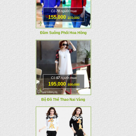
Có
70
người mua
155,000
270,000
Đầm Suông Phối Hoa Hồng
Có
57
người mua
195,000
330,000
Bộ Đồ Thể Thao Nai Vàng