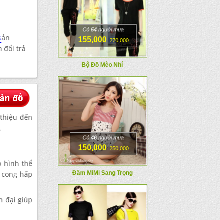
Có
54
người mua
s
ản
155,000
270,000
 đổi trả
Bộ Đồ Mèo Nhí
 thiệu đến
.
Có
46
người mua
150,000
250,000
 hình thể
g cong hấp
Đầm MiMi Sang Trọng
n đại giúp