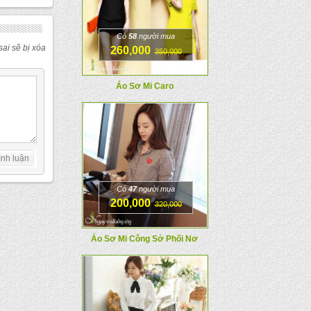
Có
58
người mua
ai sẽ bị xóa
260,000
350,000
Áo Sơ Mi Caro
Có
47
người mua
200,000
320,000
Áo Sơ Mi Công Sở Phối Nơ