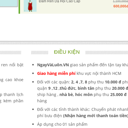
Đầm Ren Dạ Hội Cao Cấp
1,100,000
600,000
ĐIỀU KIỆN
 ren nổi bật
NgayVàLuôn.VN
giao sản phẩm đến tận tay kh
Giao hàng miễn phí
khu vực nội thành HCM
ng cao khoe
Đối với các quận:
2,
4 ,7, 8
phụ thu
10.000 đ
ph
quận
9 ,12 ,
thủ đức, bình tân
phụ thu
20.000 
 thanh lịch
ship hàng ,
nhà bè, hóc môn
phụ thu
25.000 đ
ng kém phần
hàng
Đối với các tỉnh thành khác: Chuyển phát nhan
phí bưu điện
(Nhận hàng mới thanh toán tiền
Áp dụng cho 01
sản phẩm