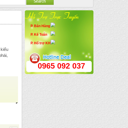
P. Bán Hàng
P. Kế Toán
P. Hổ trợ KH
 kiểu
phái,
0965 092 037