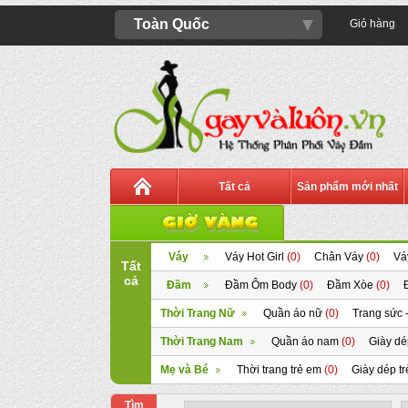
▼
Toàn Quốc
Giỏ hàng
Tất cả
Sản phẩm mới nhất
Váy
Váy Hot Girl
(0)
Chân Váy
(0)
Vá
Tất
cả
Đầm
Đầm Ôm Body
(0)
Đầm Xòe
(0)
Thời Trang Nữ
Quần áo nữ
(0)
Trang sức 
Thời Trang Nam
Quần áo nam
(0)
Giày d
Mẹ và Bé
Thời trang trẻ em
(0)
Giày dép t
Tìm