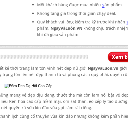
Một khách hàng được mua nhiều
s
ản phẩm.
Không tăng giá trong thời gian chạy deal.
Quý khách vui lòng kiểm tra kỹ trước khi nhận
phẩm.
NgayVàLuôn.VN
không chịu trách nhiệm
khi đã giao sản phẩm
kế thời trang làm tôn vinh nét đẹp nữ giới
NgayvaLuon.vn
giới
 trọng tôn lên nét đẹp thanh tú và phong cách quý phái, quyến rũ
ững mang vẻ đẹp dịu dàng, thướt tha mà còn làm nổi bật vẻ đẹp
t liệu Ren hoa cao cấp mềm mại, ôm sát thân, eo xếp ly tạo đườn
 nét quyến rũ vừa kín đáo vừa gợi cảm rất riêng.
hanh lịch cùng cổ thuyền vừa kín đáo nhưng không kém phần hiệ