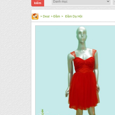
kiếm
>
Deal
>
Đầm
>
Đầm Dạ Hội