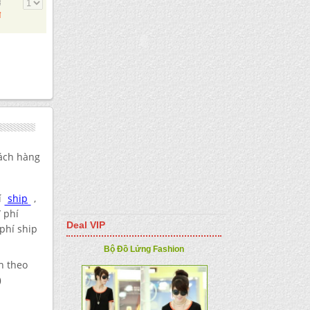
đ
đ
ách hàng
í
ship
,
đ
phí
Deal VIP
phí ship
Bộ Đồ Lửng Fashion
h theo
)