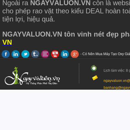
Ngoài ra
NGAYVÀLUÔN.VN
còn là websi
cho phép rao vặt theo kiểu DEAL hoàn to
tiện lợi, hiệu quả.
NGAYVALUON.VN tôn vinh nét đẹp p
VN
- Có Nên Mua Máy Tạo Oxy Giá
- Trả hàng hoàn tiền
- Cách thức nhận hàng
Lịch làm việc: 8 
ngayvaluon.vn@
banhang@ngayva