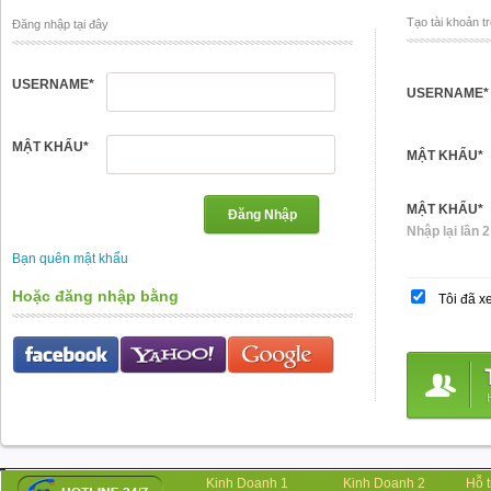
Tạo tài khoản t
Đăng nhập tại đây
USERNAME
*
USERNAME
*
MẬT KHẨU
*
MẬT KHẨU
*
MẬT KHẨU
*
Nhập lại lần 2
Bạn quên mật khẩu
Hoặc đăng nhập bằng
Tôi đã x
Kinh Doanh 1
Kinh Doanh 2
Hỗ 