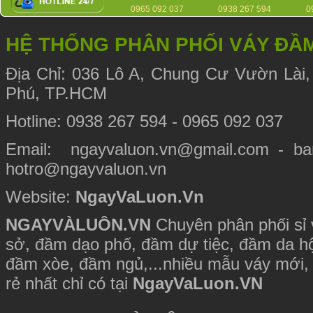
0965 092 037
0938 267 594
0
HỆ THỐNG PHÂN PHỐI VÁY ĐẦ
Địa Chỉ:
036 Lô A, Chung Cư Vườn Lài,
Phú, TP.HCM
Hotline: 0938 267 594 - 0965 092 037
Email: ngayvaluon.vn@gmail.com - ba
hotro@ngayvaluon.vn
Website:
NgayVaLuon.Vn
NGAYVÀLUÔN.VN
Chuyên phân phối sỉ v
sở, đầm dạo phố, đầm dự tiệc, đầm da hộ
đầm xòe, đầm ngủ,...nhiều mẫu váy mới, 
rẻ nhất chỉ có tại
NgayVaLuon.VN