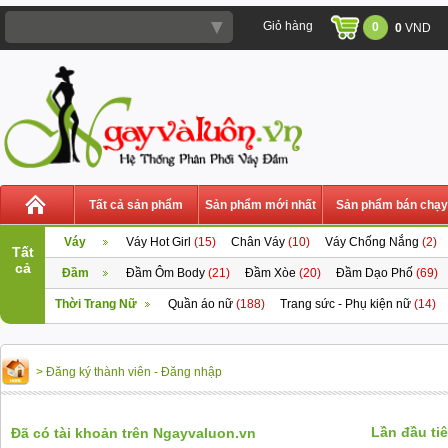
▼
Giỏ hàng
0
0
VND
Tất cả sản phẩm
Sản phẩm mới nhất
Sản phẩm bán chạy
Váy
Váy Hot Girl
(15)
Chân Váy
(10)
Váy Chống Nắng
(2)
Tất
cả
Đầm
Đầm Ôm Body
(21)
Đầm Xòe
(20)
Đầm Dạo Phố
(69)
Thời Trang Nữ
Quần áo nữ
(188)
Trang sức - Phụ kiện nữ
(14)
> Đăng ký thành viên - Đăng nhập
Lần đầu ti
Đã có tài khoản trên Ngayvaluon.vn