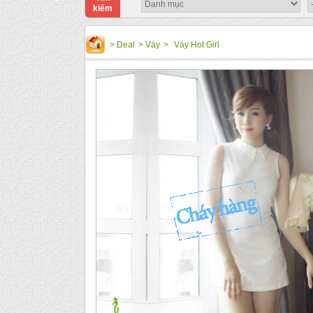
kiếm
>
Deal
>
Váy
>
Váy Hot Girl