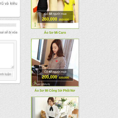
rũ và kiêu
Có
58
người mua
260,000
350,000
ai sẽ bị xóa
Áo Sơ Mi Caro
Có
47
người mua
200,000
320,000
Áo Sơ Mi Công Sở Phối Nơ