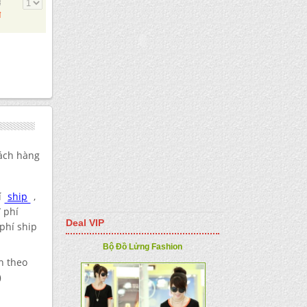
đ
đ
ách hàng
í
ship
,
đ
phí
Deal VIP
phí ship
Bộ Đồ Lửng Fashion
h theo
)