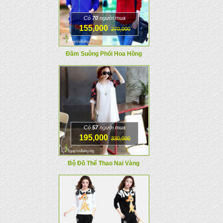
Có
70
người mua
155,000
270,000
Đầm Suông Phối Hoa Hồng
Có
57
người mua
195,000
330,000
Bộ Đồ Thể Thao Nai Vàng