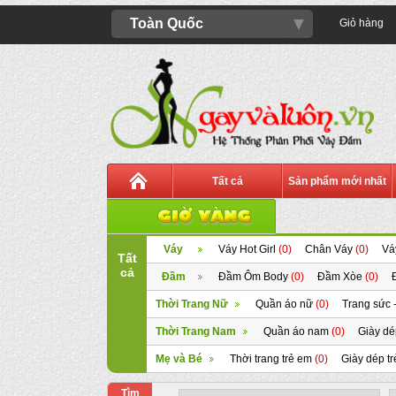
▼
Toàn Quốc
Giỏ hàng
Tất cả
Sản phẩm mới nhất
Váy
Váy Hot Girl
(0)
Chân Váy
(0)
Vá
Tất
cả
Đầm
Đầm Ôm Body
(0)
Đầm Xòe
(0)
Thời Trang Nữ
Quần áo nữ
(0)
Trang sức 
Thời Trang Nam
Quần áo nam
(0)
Giày d
Mẹ và Bé
Thời trang trẻ em
(0)
Giày dép t
Tìm