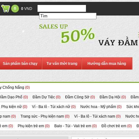
0
0
VND
Sản phẩm bán chạy
Tư vấn thời trang
Hướng dẫn mua hàng
y Chống Nắng
(0)
Đầm Dạo Phố
(0)
Đầm Dự Tiệc
(0)
Đầm Công Sở
(0)
Đầm Dạ Hội
(0)
Đầm
- Phụ kiện nữ
(0)
Ví - Ba lô - Túi xách nữ
(0)
Nước hoa - Mỹ phẩm
(0)
Sức kh
ép nam
(0)
Trang sức - Phụ kiện nam
(0)
Ví - Ba lô - Túi xách nam
(0)
Nước h
rẻ em
(0)
Phụ kiện trẻ em
(0)
Balo - Túi - Vali trẻ em
(0)
Đồ chơi trẻ em
(0)
Đ