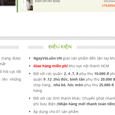
Đầm ôm ren Body
300,000
179,000
ĐIỀU KIỆN
 trang được
NgayVàLuôn.VN
giao sản phẩm đến tận tay kh
 mắt
Giao hàng miễn phí
khu vực nội thành HCM
 hôi cực tốt
Đối với các quận:
2,
4 ,7, 8
phụ thu
10.000 đ
ph
n lên những
quận
9 ,12 ,
thủ đức, bình tân
phụ thu
20.000 
ship hàng ,
nhà bè, hóc môn
phụ thu
25.000 đ
hàng
Đối với các tỉnh thành khác: Chuyển phát nhan
phí bưu điện
(Nhận hàng mới thanh toán tiền
Áp dụng cho 01
sản phẩm