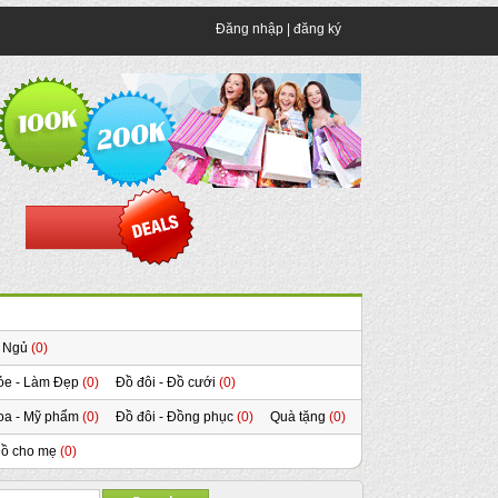
Đăng nhập
|
đăng ký
 Ngủ
(0)
ỏe - Làm Đẹp
(0)
Đồ đôi - Đồ cưới
(0)
oa - Mỹ phẩm
(0)
Đồ đôi - Đồng phục
(0)
Quà tặng
(0)
ồ cho mẹ
(0)