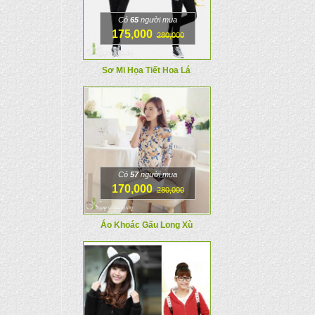
Có
65
người mua
175,000
280,000
Sơ Mi Họa Tiết Hoa Lá
Có
57
người mua
170,000
280,000
Áo Khoác Gấu Long Xù