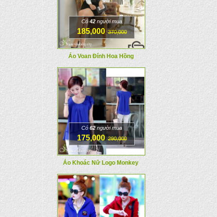
Có
42
người mua
185,000
370,000
Áo Voan Đính Hoa Hồng
Có
62
người mua
175,000
290,000
Áo Khoác Nữ Logo Monkey