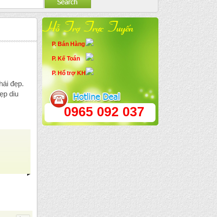
P. Bán Hàng
P. Kế Toán
P. Hổ trợ KH
ái đẹp.
ẹp diu
0965 092 037