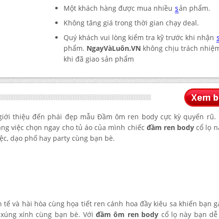
Một khách hàng được mua nhiều
s
ản phẩm.
Không tăng giá trong thời gian chạy deal.
Quý khách vui lòng kiểm tra kỹ trước khi nhận
phẩm.
NgayVàLuôn.VN
không chịu trách nhiệm
khi đã giao sản phẩm
iới thiệu đến phái đẹp mẫu Đầm ôm ren body cực kỳ quyến rũ. 
ng việc chọn ngay cho tủ áo của mình chiếc
đầm ren body
cổ lọ n
tiệc, dạo phố hay party cùng bạn bè.
h tế và hài hòa cùng họa tiết ren cánh hoa đầy kiêu sa khiến bạn g
 xúng xính cùng bạn bè. Với
đầm ôm ren body
cổ lọ này bạn dễ