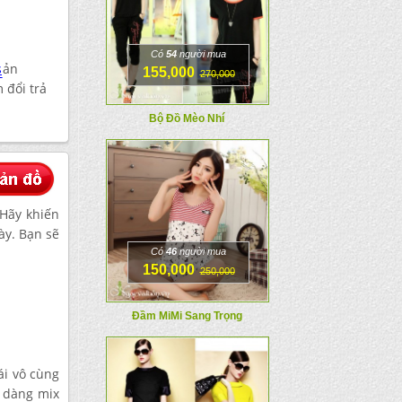
Có
54
người mua
s
ản
155,000
270,000
 đổi trả
Bộ Đồ Mèo Nhí
Hãy khiến
ày. Bạn sẽ
Có
46
người mua
150,000
250,000
Đầm MiMi Sang Trọng
ái vô cùng
 dàng mix