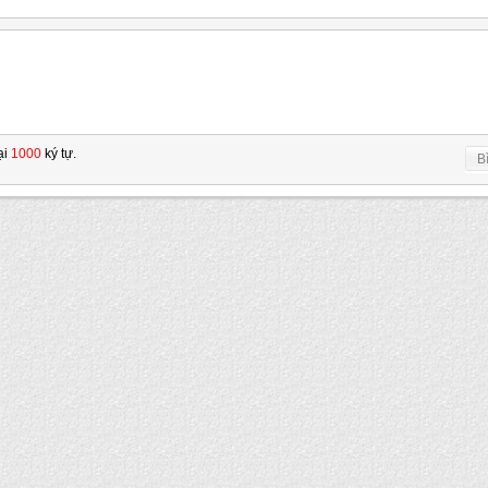
ại
1000
ký tự.