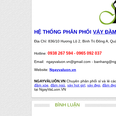
HỆ THỐNG PHÂN PHỐI
VÁY ĐẦ
Địa Chỉ:
836/10 Hương Lộ 2, Bình Trị Đông A, Q
0938 267 594 - 0965 092 037
Hotline:
Email: ngayvaluon.vn@gmail.com - banhang@nga
Website:
Ngayvaluon.vn
NGAYVÀLUÔN.VN
Chuyên phân phối sỉ và lẻ các
đầm xòe
,
đầm ngủ
,
váy hot girl
,
váy đẹp
,
đầm đẹ
tại NgayVaLuon.VN
BÌNH LUẬN