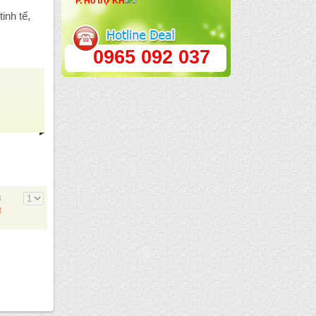
P. Hổ trợ KH
inh tế,
0965 092 037
đ
đ