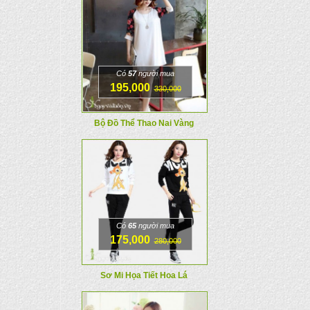
Có
57
người mua
195,000
330,000
Bộ Đồ Thể Thao Nai Vàng
Có
65
người mua
175,000
280,000
Sơ Mi Họa Tiết Hoa Lá