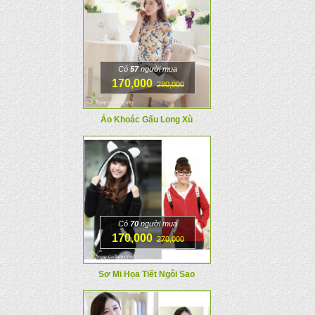
Có
57
người mua
170,000
280,000
Áo Khoác Gấu Long Xù
Có
70
người mua
170,000
270,000
Sơ Mi Họa Tiết Ngôi Sao