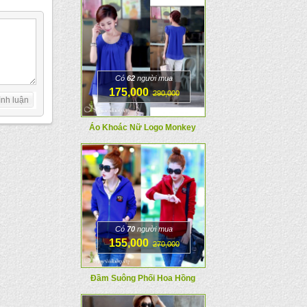
Có
62
người mua
175,000
290,000
Áo Khoác Nữ Logo Monkey
Có
70
người mua
155,000
270,000
Đầm Suông Phối Hoa Hồng