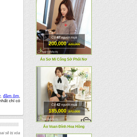
Có
47
người mua
200,000
320,000
Áo Sơ Mi Công Sở Phối Nơ
y
,
đầm ôm
,
nhất chỉ có
Có
42
người mua
185,000
370,000
Áo Voan Đính Hoa Hồng
ai sẽ bị xóa