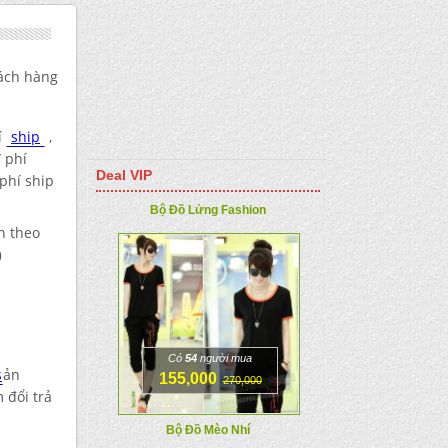
ách hàng
í
ship
,
đ
phí
Deal VIP
phí ship
Bộ Đồ Lửng Fashion
h theo
)
Có
54
người mua
s
ản
155,000
270,000
 đổi trả
Bộ Đồ Mèo Nhí