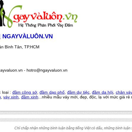
M
NGAYVÀLUÔN.VN
uận Bình Tân, TP.HCM
yvaluon.vn - hotro@ngayvaluon.vn
 loại :
đầm công sở
,
đầm dạo phố
,
đầm dự tiệc
,
đầm da hội
,
chân vá
p
,
váy xinh
,
đầm xinh
...nhiều mẫu váy mới, đẹp, độc, lạ với mức giá rẻ 
Chỉ chấp nhận những bình luận bằng tiếng Việt có dấu, những bình luận s