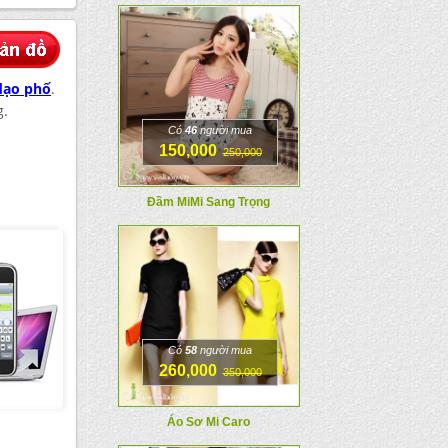
dạo phố
.
g.
Có
46
người mua
150,000
250,000
Đầm MiMi Sang Trọng
Có
58
người mua
260,000
350,000
Áo Sơ Mi Caro