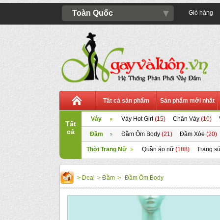
▼
Toàn Quốc
Giỏ hàng
Tất cả sản phẩm
Sản phẩm mới nhất
Váy
Váy Hot Girl
(15)
Chân Váy
(10)
Tất
cả
Đầm
Đầm Ôm Body
(21)
Đầm Xòe
(20)
Thời Trang Nữ
Quần áo nữ
(188)
Trang sứ
>
Deal
>
Đầm
>
Đầm Ôm Body