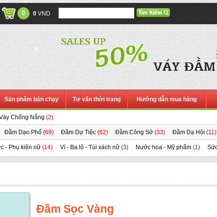
0
0
VND
Sản phẩm bán chạy
Tư vấn thời trang
Hướng dẫn mua hàng
Váy Chống Nắng
(2)
Đầm Dạo Phố
(69)
Đầm Dự Tiệc
(62)
Đầm Công Sở
(33)
Đầm Dạ Hội
(11)
c - Phụ kiện nữ
(14)
Ví - Ba lô - Túi xách nữ
(3)
Nước hoa - Mỹ phẩm
(1)
Sức
Đầm Sọc Vàng