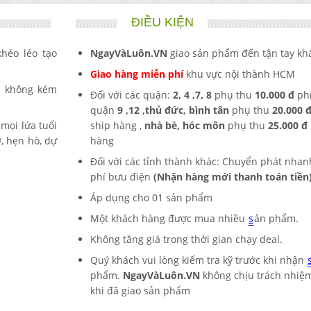
ĐIỀU KIỆN
héo léo tạo
NgayVàLuôn.VN
giao sản phẩm đến tận tay kh
Giao hàng miễn phí
khu vực nội thành HCM
n không kém
Đối với các quận:
2,
4 ,7, 8
phụ thu
10.000 đ
ph
quận
9 ,12 ,
thủ đức, bình tân
phụ thu
20.000 
mọi lứa tuổi
ship hàng ,
nhà bè, hóc môn
phụ thu
25.000 đ
, hẹn hò, dự
hàng
Đối với các tỉnh thành khác: Chuyển phát nhan
phí bưu điện
(Nhận hàng mới thanh toán tiền
Áp dụng cho 01
sản phẩm
Một khách hàng được mua nhiều
s
ản phẩm.
Không tăng giá trong thời gian chạy deal.
Quý khách vui lòng kiểm tra kỹ trước khi nhận
phẩm.
NgayVàLuôn.VN
không chịu trách nhiệm
khi đã giao sản phẩm