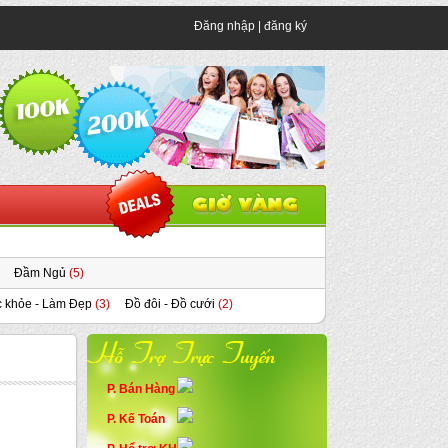
Đăng nhập
|
đăng ký
Đầm Ngủ
(5)
 khỏe - Làm Đẹp
(3)
Đồ đôi - Đồ cưới
(2)
P. Bán Hàng
P. Kế Toán