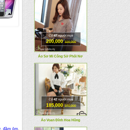
Có
47
người mua
200,000
320,000
Áo Sơ Mi Công Sở Phối Nơ
Có
42
người mua
185,000
370,000
Áo Voan Đính Hoa Hồng
y
,
đầm ôm
,