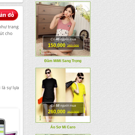
như trang
hút cho
Có
46
người mua
150,000
250,000
Đầm MiMi Sang Trọng
 là sự lựa
Có
58
người mua
260,000
350,000
Áo Sơ Mi Caro