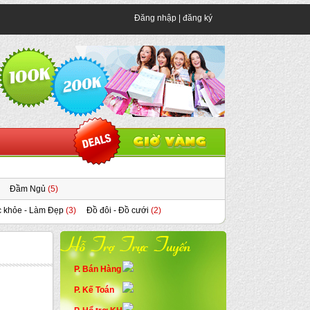
Đăng nhập
|
đăng ký
Đầm Ngủ
(5)
 khỏe - Làm Đẹp
(3)
Đồ đôi - Đồ cưới
(2)
P. Bán Hàng
P. Kế Toán