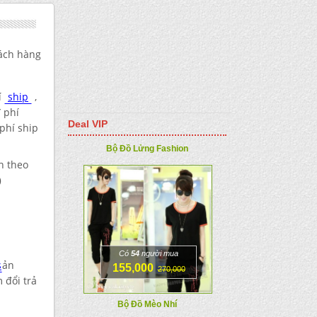
ách hàng
í
ship
,
đ
phí
Deal VIP
phí ship
Bộ Đồ Lửng Fashion
h theo
)
Có
54
người mua
s
ản
155,000
270,000
 đổi trả
Bộ Đồ Mèo Nhí