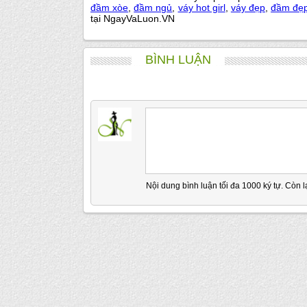
đầm xòe
,
đầm ngủ
,
váy hot girl
,
váy đẹp
,
đầm đẹ
tại NgayVaLuon.VN
BÌNH LUẬN
Nội dung bình luận tối đa 1000 ký tự. Còn l