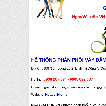
HỆ THỐNG PHÂN PHỐI
VÁY ĐẦ
Địa Chỉ:
836/10 Hương Lộ 2, Bình Trị Đông A, Q
0938 267 594 - 0965 092 037
Hotline:
Email: ngayvaluon.vn@gmail.com - banhang@nga
Website:
Ngayvaluon.vn
NGAYVÀLUÔN.VN
Chuyên phân phối sỉ và lẻ các