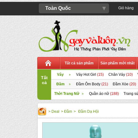
▼
Toàn Quốc
Giỏ hàng
Tất cả sản phẩm
Sản phẩm mới nhất
Váy
Váy Hot Girl
(15)
Chân Váy
(10)
Tất
cả
Đầm
Đầm Ôm Body
(21)
Đầm Xòe
(20)
Thời Trang Nữ
Quần áo nữ
(188)
Trang sứ
>
Deal
>
Đầm
>
Đầm Dạ Hội