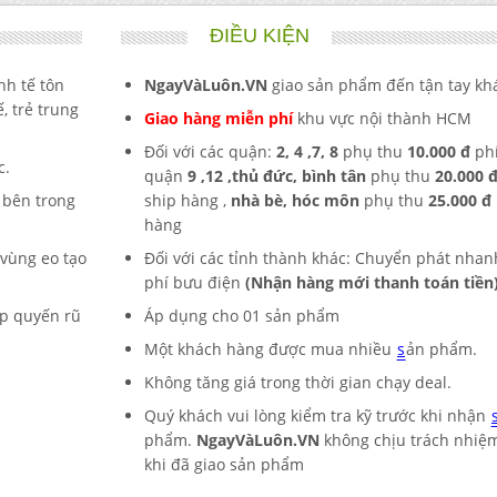
ĐIỀU KIỆN
nh tế tôn
NgayVàLuôn.VN
giao sản phẩm đến tận tay kh
, trẻ trung
Giao hàng miễn phí
khu vực nội thành HCM
Đối với các quận:
2,
4 ,7, 8
phụ thu
10.000 đ
ph
c.
quận
9 ,12 ,
thủ đức, bình tân
phụ thu
20.000 
, bên trong
ship hàng ,
nhà bè, hóc môn
phụ thu
25.000 đ
hàng
 vùng eo tạo
Đối với các tỉnh thành khác: Chuyển phát nhan
phí bưu điện
(Nhận hàng mới thanh toán tiền
ẹp quyến rũ
Áp dụng cho 01
sản phẩm
Một khách hàng được mua nhiều
s
ản phẩm.
Không tăng giá trong thời gian chạy deal.
Quý khách vui lòng kiểm tra kỹ trước khi nhận
phẩm.
NgayVàLuôn.VN
không chịu trách nhiệm
khi đã giao sản phẩm