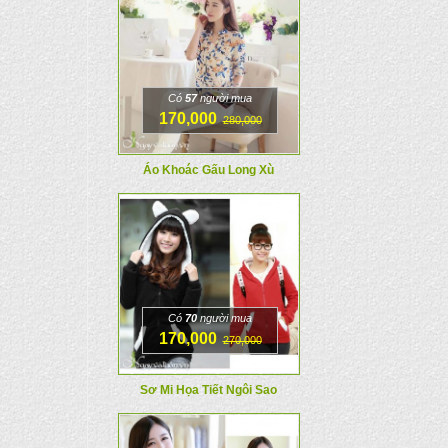
Có
57
người mua
170,000
280,000
Áo Khoác Gấu Long Xù
Có
70
người mua
170,000
270,000
Sơ Mi Họa Tiết Ngôi Sao