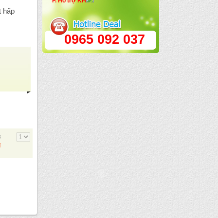
P. Hổ trợ KH
t hấp
0965 092 037
đ
đ