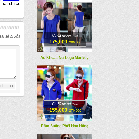
nhất chỉ có
Có
62
người mua
ai sẽ bị xóa
175,000
290,000
Áo Khoác Nữ Logo Monkey
Có
70
người mua
155,000
270,000
Đầm Suông Phối Hoa Hồng