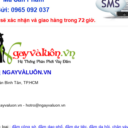
M
NGAYVÀLUÔN.VN
uận Bình Tân, TP.HCM
yvaluon.vn - hotro@ngayvaluon.vn
 loại :
đầm công sở
,
đầm dạo phố
,
đầm dự tiệc
,
đầm da hội
,
chân vá