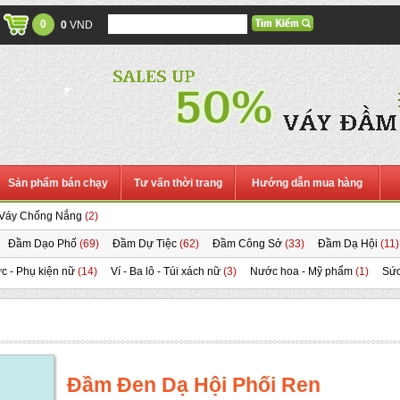
0
0
VND
Sản phẩm bán chạy
Tư vấn thời trang
Hướng dẫn mua hàng
Váy Chống Nắng
(2)
Đầm Dạo Phố
(69)
Đầm Dự Tiệc
(62)
Đầm Công Sở
(33)
Đầm Dạ Hội
(11)
c - Phụ kiện nữ
(14)
Ví - Ba lô - Túi xách nữ
(3)
Nước hoa - Mỹ phẩm
(1)
Sức
Đầm Đen Dạ Hội Phối Ren