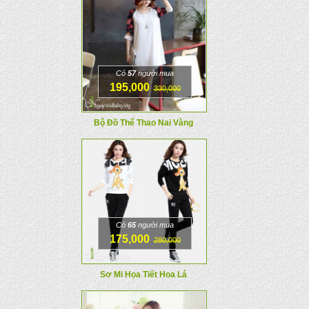
Có
57
người mua
195,000
330,000
Bộ Đồ Thể Thao Nai Vàng
Có
65
người mua
175,000
280,000
Sơ Mi Họa Tiết Hoa Lá