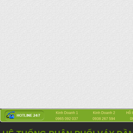
Kinh Doanh 1
Kinh Doanh 2
Hỗ 
0965 092 037
0938 267 594
0