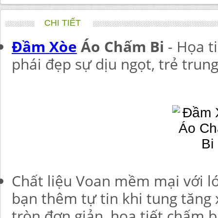
CHI TIẾT
Đầm Xòe
Áo Chấm Bi
- Họa t
phái đẹp sự dịu ngọt, trẻ trun
Chất liệu Voan mềm mại với lớ
bạn thêm tự tin khi tung tăng
tròn đơn giản, họa tiết chấm b