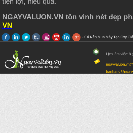
tiện lợi, hiệu quả.
NGAYVALUON.VN tôn vinh nét đẹp p
VN
- Có Nên Mua Máy Tạo Oxy Giá
- Trả hàng hoàn tiền
- Cách thức nhận hàng
Lịch làm việc: 8 
ngayvaluon.vn@
banhang@ngayva