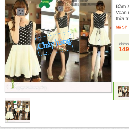
Đầm X
Voan 
thời t
Mã SP 
210,0
149