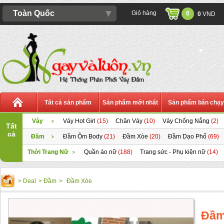
▼
Toàn Quốc
Giỏ hàng
0
0
VND
Tất cả sản phẩm
Sản phẩm mới nhất
Sản phẩm bán chạy
Váy
Váy Hot Girl
(15)
Chân Váy
(10)
Váy Chống Nắng
(2)
Tất
cả
Đầm
Đầm Ôm Body
(21)
Đầm Xòe
(20)
Đầm Dạo Phố
(69)
Thời Trang Nữ
Quần áo nữ
(188)
Trang sức - Phụ kiện nữ
(14)
>
Deal
>
Đầm
>
Đầm Xòe
Đầm