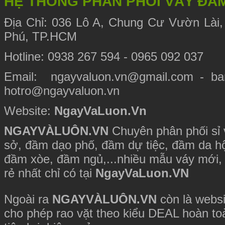
HỆ THỐNG PHÂN PHỐI VÁY ĐẦ
Địa Chỉ:
036 Lô A, Chung Cư Vườn Lài,
Phú, TP.HCM
Hotline: 0938 267 594 - 0965 092 037
Email: ngayvaluon.vn@gmail.com - ba
hotro@ngayvaluon.vn
Website:
NgayVaLuon.Vn
NGAYVÀLUÔN.VN
Chuyên phân phối sỉ v
sở, đầm dạo phố, đầm dự tiệc, đầm da hộ
đầm xòe, đầm ngủ,...nhiều mẫu váy mới, 
rẻ nhất chỉ có tại
NgayVaLuon.VN
Ngoài ra
NGAYVÀLUÔN.VN
còn là websi
cho phép rao vặt theo kiểu DEAL hoàn to