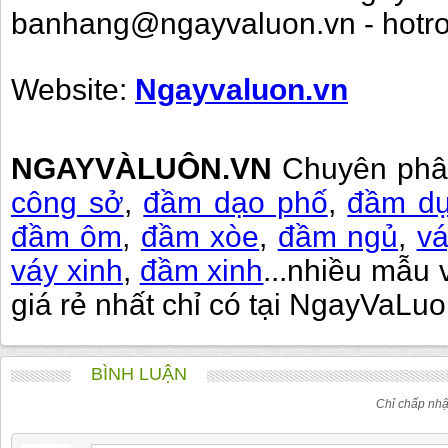
banhang@ngayvaluon.vn - hotr
Website:
Ngayvaluon.vn
NGAYVÀLUÔN.VN
Chuyên phân 
công sở
,
đầm dạo phố
,
đầm dự
đầm ôm
,
đầm xòe
,
đầm ngủ
,
vá
váy xinh
,
đầm xinh
...nhiều mẫu 
giá rẻ nhất chỉ có tại NgayVaLu
BÌNH LUẬN
Chỉ chấp nhậ